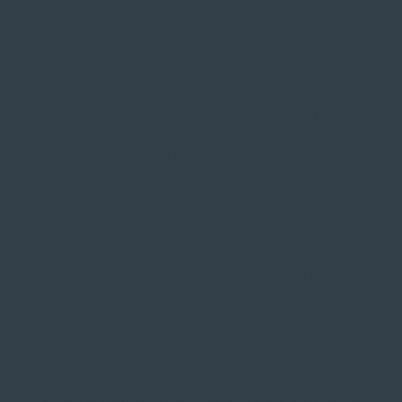
Service
Große Auswahl aus Top-Marken
Fachmännische Montage
Probefahrt vor Ort
IMPRESSUM
|
DATENSCHUTZ
|
NUTZUNGSBEDINGUNGEN
|
INFORMATIONSPFLICHT