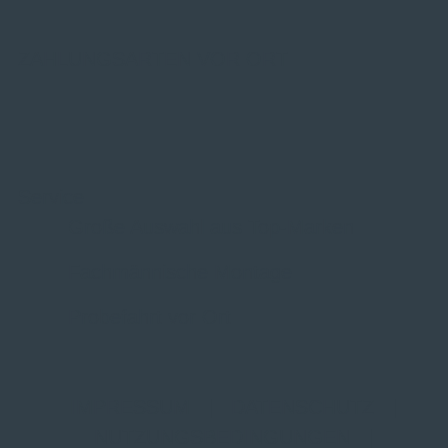
ZAHLUNGSARTEN VOR ORT
Service
Große Auswahl aus Top-Marken
Fachmännische Montage
Probefahrt vor Ort
IMPRESSUM
|
DATENSCHUTZ
|
NUTZUNGSBEDINGUNGEN
|