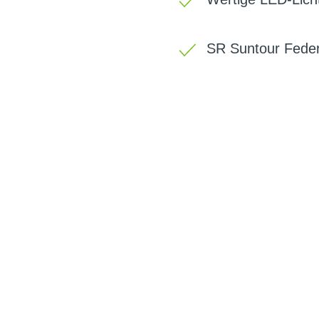
SR Suntour Fede
BIKE-LEASIN
EINFACH UND PREISGÜNSTIG ZUM NEU
Wir beraten Sie gerne welches Bike zu Ihre
Anforderungen passt - und können Ihnen att