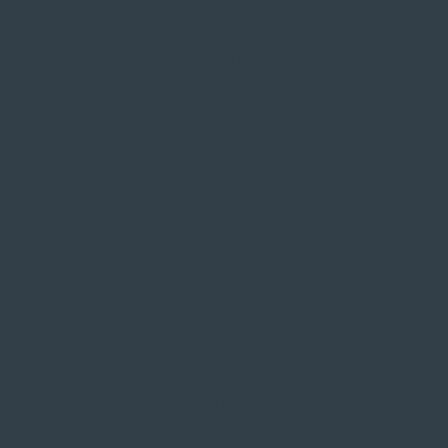
Große Auswahl aus Top-Marken
Fachmännische Montage
Probefahrt vor Ort
IMPRESSUM
|
DATENSCHUTZ
|
NUTZUNGSBEDINGUNGEN
|
INFORMATIONSPFLICHT
* Unverbindliche Preisempfehlung des Herstellers
Weitere Hinweise
Irrtümer, Tippfehler und technische Änderungen
vorbehalten. Farbabweichungen möglich. Stand: April