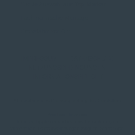
Große Auswahl aus Top-Marken
Fachmännische Montage
Probefahrt vor Ort
IMPRESSUM
|
DATENSCHUTZ
|
NUTZUNGSBEDINGUNGEN
|
INFORMATIONSPFLICHT
* Unverbindliche Preisempfehlung des Herstellers
Weitere Hinweise
Irrtümer, Tippfehler und technische Änderungen
vorbehalten. Farbabweichungen möglich. Stand: April