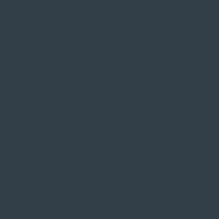
Service
Große Auswahl aus Top-Marken
Fachmännische Montage
Probefahrt vor Ort
IMPRESSUM
|
DATENSCHUTZ
|
NUTZUNGSBEDINGUNGEN
|
INFORMATIONSPFLICHT
* Unverbindliche Preisempfehlung des Herstellers