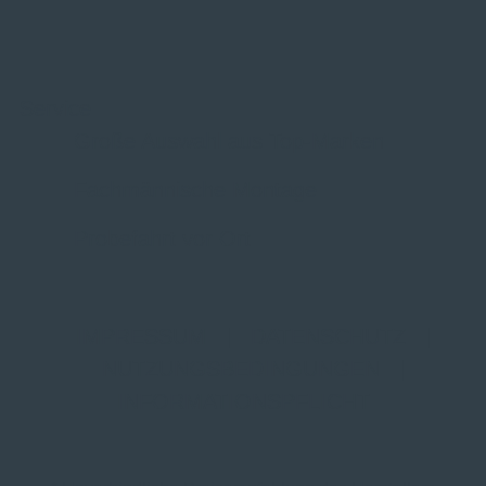
Service
Große Auswahl aus Top-Marken
Fachmännische Montage
Probefahrt vor Ort
IMPRESSUM
|
DATENSCHUTZ
|
NUTZUNGSBEDINGUNGEN
|
INFORMATIONSPFLICHT