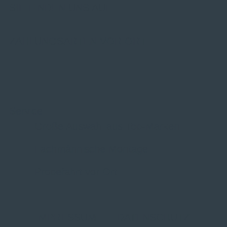
SIE FINDEN UNS AUF
ZAHLUNGSARTEN VOR ORT
Service
Große Auswahl aus Top-Marken
Fachmännische Montage
Probefahrt vor Ort
IMPRESSUM
|
DATENSCHUTZ
|