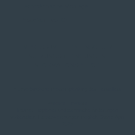
Fachmännische Montage
Probefahrt vor Ort
IMPRESSUM
|
DATENSCHUTZ
|
NUTZUNGSBEDINGUNGEN
|
INFORMATIONSPFLICHT
* Unverbindliche Preisempfehlung des Herstellers
Weitere Hinweise
Irrtümer, Tippfehler und technische Änderungen
vorbehalten. Farbabweichungen möglich. Stand: April
2025