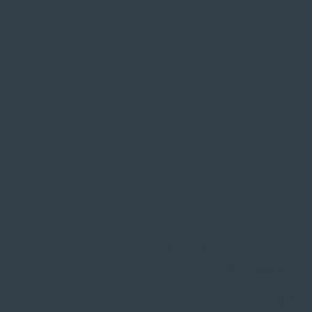
 ORT
Service
Große Auswahl au
Fachmännische M