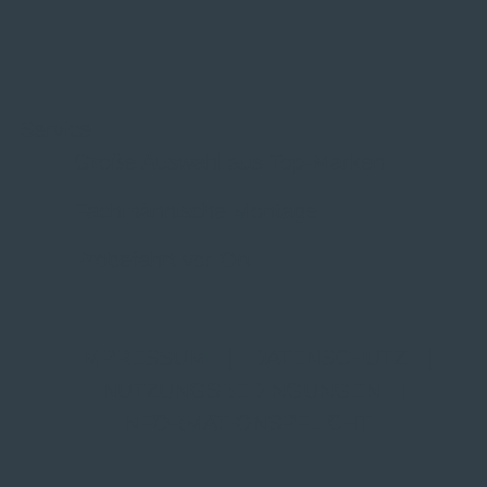
Service
Große Auswahl aus Top-Marken
Fachmännische Montage
Probefahrt vor Ort
IMPRESSUM
|
DATENSCHUTZ
|
NUTZUNGSBEDINGUNGEN
|
INFORMATIONSPFLICHT