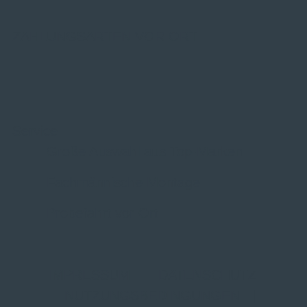
ZAHLUNGSARTEN VOR ORT
Service
Große Auswahl aus Top-Marken
Fachmännische Montage
Probefahrt vor Ort
IMPRESSUM
|
DATENSCHUTZ
|
NUTZUNGSBEDINGUNGEN
|