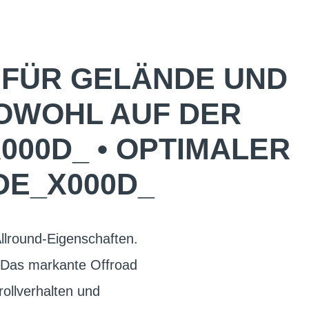
 FÜR GELÄNDE UND
OWOHL AUF DER S
D_ • OPTIMALER GR
_X000D_
lround-Eigenschaften.
 Das markante Offroad
rollverhalten und