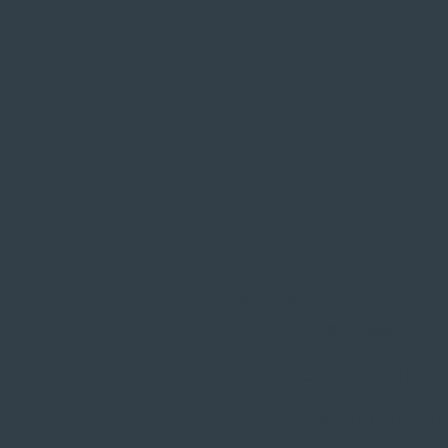
 ORT
Service
Große Auswahl au
Fachmännische M
Probefahrt vor Ort