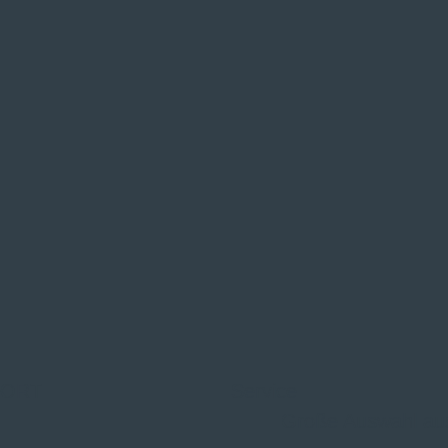
 ORT
Service
Große Auswahl au