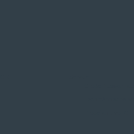
 ORT
Service
Große Auswahl au
Fachmännische M
Probefahrt vor Ort