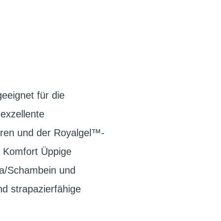
geeignet für die
exzellente
ren und der Royalgel™-
n Komfort Üppige
ata/Schambein und
 strapazierfähige