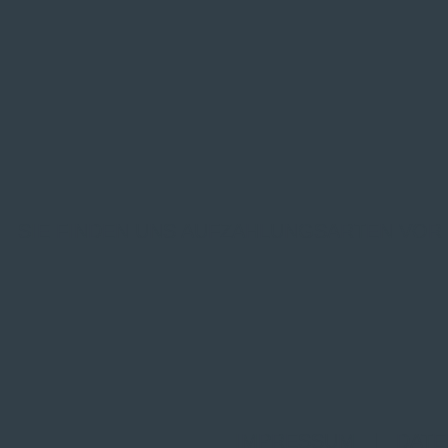
SIE FINDEN UNS AUF
ZAHLUNGSARTEN VOR
IMPRESSUM
|
DATE