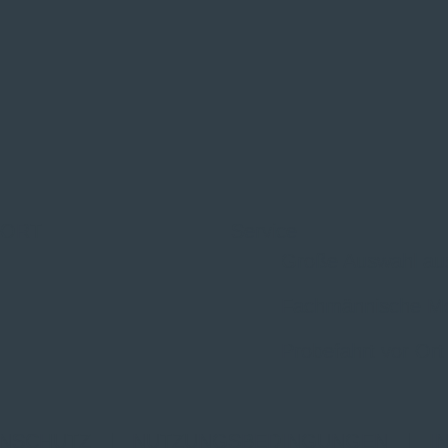
 ORT
Service
Große Auswahl au
Fachmännische M
Probefahrt vor Ort
NSCHUTZ
|
NUTZUNGSBEDINGUNGEN
|
I