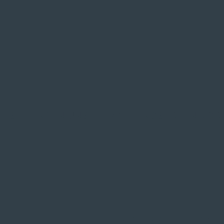
SIE FINDEN UNS AUF
ZAHLUNGSARTEN VOR
IMPRESSUM
|
DATE