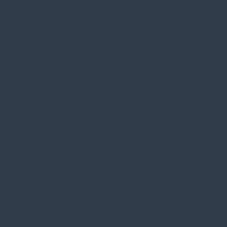
 ORT
Service
Große Auswahl au
Fachmännische M
Probefahrt vor Ort
NSCHUTZ
|
NUTZUNGSBEDINGUNGEN
|
I