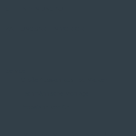
SIE FINDEN UNS AUF
ZAHLUNGSARTEN VOR ORT
Service
Große Auswahl aus Top-Marken
Fachmännische Montage
Probefahrt vor Ort
IMPRESSUM
|
DATENSCHUTZ
|