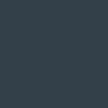
SIE FINDEN UNS AUF
ZAHLUNGSARTEN VOR
IMPRESSUM
|
DATE