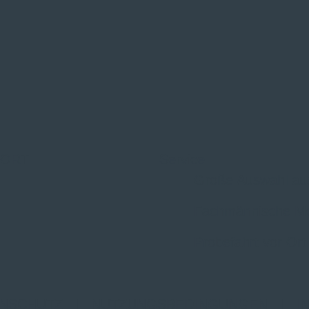
 ORT
Service
Große Auswahl au
Fachmännische M
Probefahrt vor Ort
NSCHUTZ
|
NUTZUNGSBEDINGUNGEN
|
I