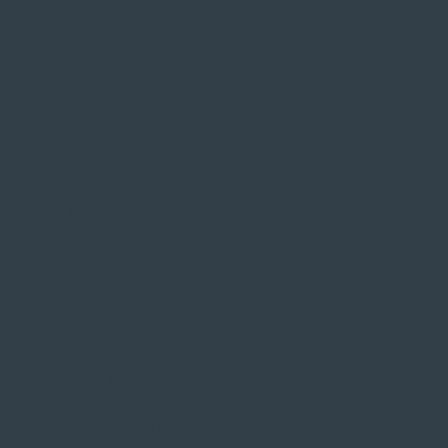
SIE FINDEN UNS AUF
ZAHLUNGSARTEN VOR ORT
Service
Große Auswahl aus Top-Marken
Fachmännische Montage