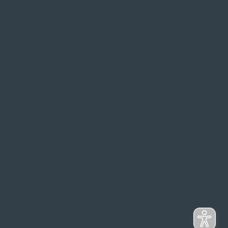
Probefahrt vor Ort
IMPRESSUM
|
DATENSCHUTZ
|
NUTZUNGSBEDINGUNGEN
|
INFORMATIONSPFLICHT
* Unverbindliche Preisempfehlung des Herstellers
Weitere Hinweise
Irrtümer, Tippfehler und technische Änderungen
vorbehalten. Farbabweichungen möglich. Stand: April
2025
© 2Rad Gildemeister GmbH 2025