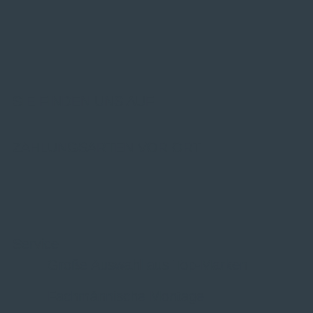
SIE FINDEN UNS AUF
ZAHLUNGSARTEN VOR ORT
Service
Große Auswahl aus Top-Marken
Fachmännische Montage