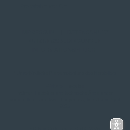
Probefahrt vor Ort
IMPRESSUM
|
DATENSCHUTZ
|
NUTZUNGSBEDINGUNGEN
|
INFORMATIONSPFLICHT
* Unverbindliche Preisempfehlung des Herstellers
Weitere Hinweise
Irrtümer, Tippfehler und technische Änderungen
vorbehalten. Farbabweichungen möglich. Stand: April
2025
© 2Rad Gildemeister GmbH 2025