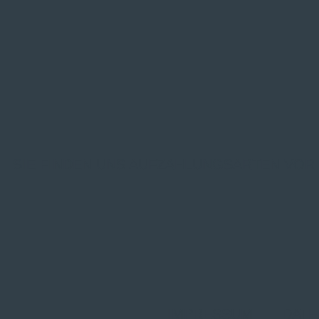
SIE FINDEN UNS AUF
ZAHLUNGSARTEN VOR
IMPRESSUM
|
DATE