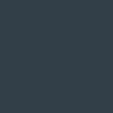
 ORT
Service
Große Auswahl au
Fachmännische M
Probefahrt vor Ort
NSCHUTZ
|
NUTZUNGSBEDINGUNGEN
|
I