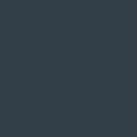
ZAHLUNGSARTEN VOR ORT
Service
Große Auswahl aus Top-Marken
Fachmännische Montage
Probefahrt vor Ort
IMPRESSUM
|
DATENSCHUTZ
|
NUTZUNGSBEDINGUNGEN
|
INFORMATIONSPFLICHT