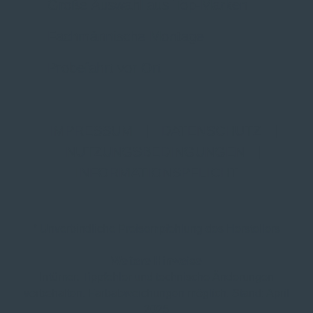
Große Auswahl aus Top-Marken
Fachmännische Montage
Probefahrt vor Ort
IMPRESSUM
|
DATENSCHUTZ
|
NUTZUNGSBEDINGUNGEN
|
INFORMATIONSPFLICHT
* Unverbindliche Preisempfehlung des Herstellers
Weitere Hinweise
Irrtümer, Tippfehler und technische Änderungen
vorbehalten. Farbabweichungen möglich. Stand: April
2025