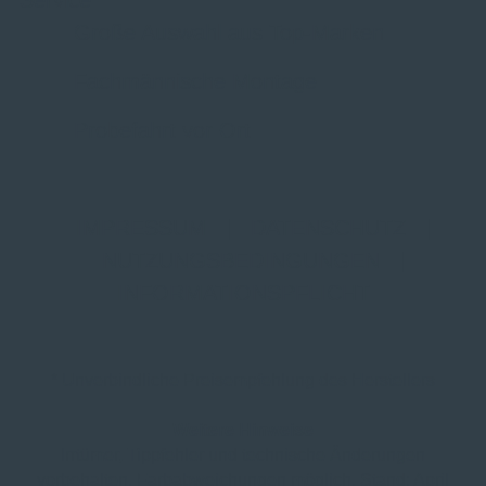
Service
Große Auswahl aus Top-Marken
Fachmännische Montage
Probefahrt vor Ort
IMPRESSUM
|
DATENSCHUTZ
|
NUTZUNGSBEDINGUNGEN
|
INFORMATIONSPFLICHT
* Unverbindliche Preisempfehlung des Herstellers
Weitere Hinweise
Irrtümer, Tippfehler und technische Änderungen
vorbehalten. Farbabweichungen möglich. Stand: April