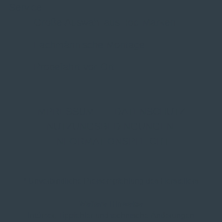
Service
Große Auswahl aus Top-Marken
Fachmännische Montage
Probefahrt vor Ort
IMPRESSUM
|
DATENSCHUTZ
|
NUTZUNGSBEDINGUNGEN
|
INFORMATIONSPFLICHT
* Unverbindliche Preisempfehlung des Herstellers
Weitere Hinweise
Irrtümer, Tippfehler und technische Änderungen