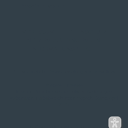
Probefahrt vor Ort
IMPRESSUM
|
DATENSCHUTZ
|
NUTZUNGSBEDINGUNGEN
|
INFORMATIONSPFLICHT
* Unverbindliche Preisempfehlung des Herstellers
Weitere Hinweise
Irrtümer, Tippfehler und technische Änderungen
vorbehalten. Farbabweichungen möglich. Stand: April
2025
© 2Rad Gildemeister GmbH 2025