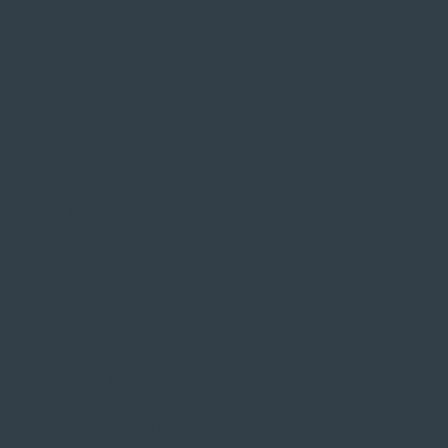
SIE FINDEN UNS AUF
ZAHLUNGSARTEN VOR ORT
Service
Große Auswahl aus Top-Marken
Fachmännische Montage