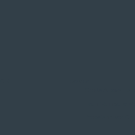
 ORT
Service
Große Auswahl au
Fachmännische M
Probefahrt vor Ort