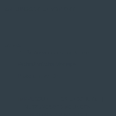
ZAHLUNGSARTEN VOR ORT
Service
Große Auswahl aus Top-Marken
Fachmännische Montage
Probefahrt vor Ort
IMPRESSUM
|
DATENSCHUTZ
|
NUTZUNGSBEDINGUNGEN
|
INFORMATIONSPFLICHT