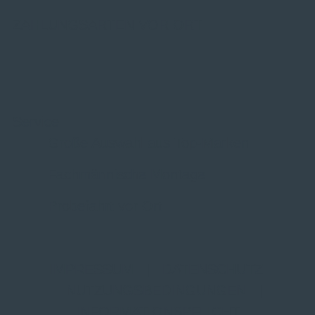
ZAHLUNGSARTEN VOR ORT
Service
Große Auswahl aus Top-Marken
Fachmännische Montage
Probefahrt vor Ort
IMPRESSUM
|
DATENSCHUTZ
|
NUTZUNGSBEDINGUNGEN
|
INFORMATIONSPFLICHT