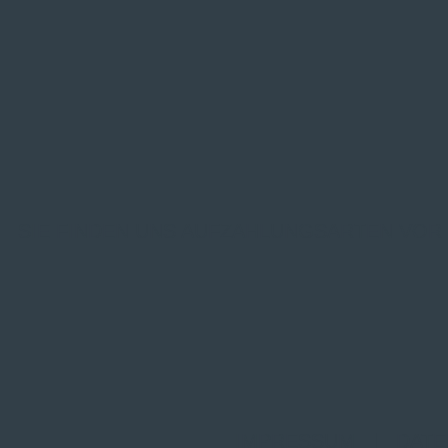
SIE FINDEN UNS AUF
ZAHLUNGSARTEN VOR
IMPRESSUM
|
DATE