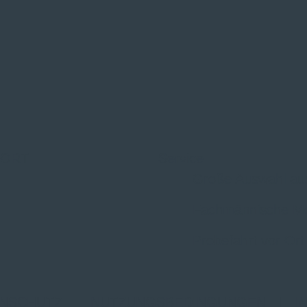
 ORT
Service
Große Auswahl au
Fachmännische M
Probefahrt vor Ort
NSCHUTZ
|
NUTZUNGSBEDINGUNGEN
|
I