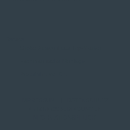
Service
Große Auswahl aus Top-Marken
Fachmännische Montage
Probefahrt vor Ort
IMPRESSUM
|
DATENSCHUTZ
|
NUTZUNGSBEDINGUNGEN
|
INFORMATIONSPFLICHT