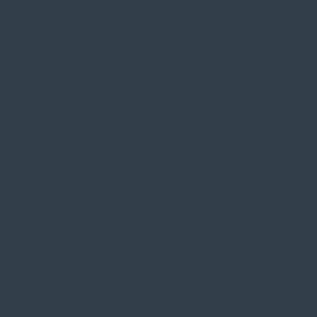
Service
Große Auswahl aus Top-Marken
Fachmännische Montage
Probefahrt vor Ort
IMPRESSUM
|
DATENSCHUTZ
|
NUTZUNGSBEDINGUNGEN
|
INFORMATIONSPFLICHT
* Unverbindliche Preisempfehlung des Herstellers
Weitere Hinweise
Irrtümer, Tippfehler und technische Änderungen