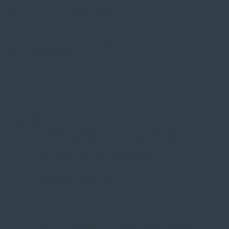
SIE FINDEN UNS AUF
ZAHLUNGSARTEN VOR ORT
Service
Große Auswahl aus Top-Marken
Fachmännische Montage
Probefahrt vor Ort
IMPRESSUM
|
DATENSCHUTZ
|