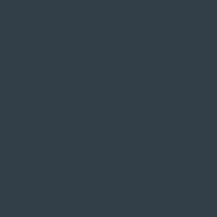
SIE FINDEN UNS AUF
ZAHLUNGSARTEN VOR ORT
Service
Große Auswahl aus Top-Marken
Fachmännische Montage
Probefahrt vor Ort
IMPRESSUM
|
DATENSCHUTZ
|