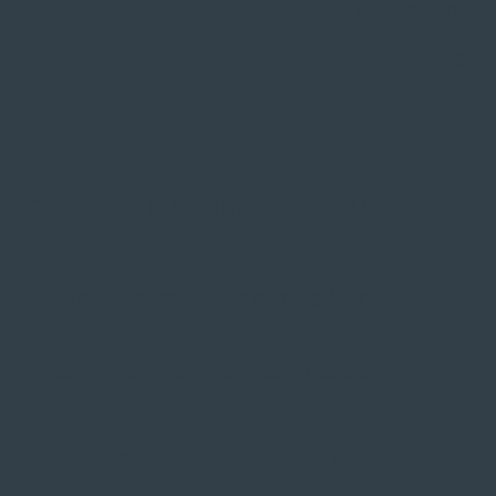
Große Auswahl au
Fachmännische M
Probefahrt vor Ort
NSCHUTZ
|
NUTZUNGSBEDINGUNGEN
|
I
* Unverbindliche Preisempfehlung des Herstellers
Weitere Hinweise
und technische Änderungen vorbehalten. Farbabweichungen mögl
© 2Rad Gildemeister GmbH 2025