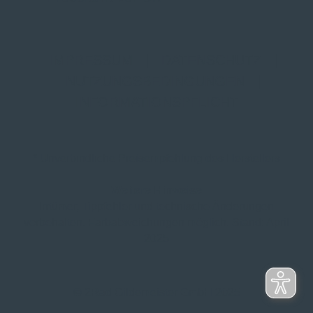
IMPRESSUM
|
DATENSCHUTZ
|
NUTZUNGSBEDINGUNGEN
|
INFORMATIONSPFLICHT
* Unverbindliche Preisempfehlung des Herstellers
Weitere Hinweise
Irrtümer, Tippfehler und technische Änderungen
vorbehalten. Farbabweichungen möglich. Stand: April
2025
© 2Rad Gildemeister GmbH 2025