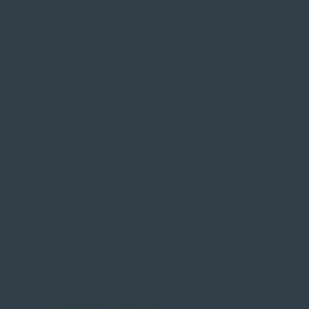
SIE FINDEN UNS AUF
ZAHLUNGSARTEN VOR ORT
Service
Große Auswahl aus Top-Marken
Fachmännische Montage
Probefahrt vor Ort