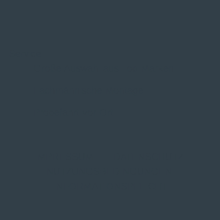
Service
Große Auswahl aus Top-Marken
Fachmännische Montage
Probefahrt vor Ort
IMPRESSUM
|
DATENSCHUTZ
|
NUTZUNGSBEDINGUNGEN
|
INFORMATIONSPFLICHT