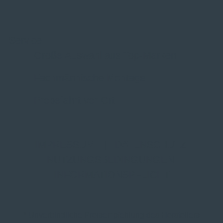
Service
Große Auswahl aus Top-Marken
Fachmännische Montage
Probefahrt vor Ort
IMPRESSUM
|
DATENSCHUTZ
|
NUTZUNGSBEDINGUNGEN
|
INFORMATIONSPFLICHT
* Unverbindliche Preisempfehlung des Herstellers