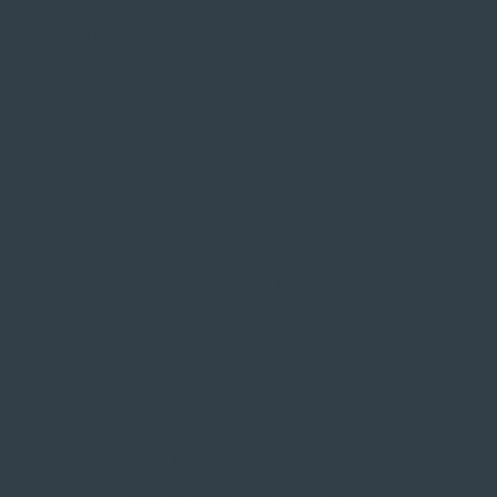
ZAHLUNGSARTEN VOR ORT
Service
Große Auswahl aus Top-Marken
Fachmännische Montage
Probefahrt vor Ort
IMPRESSUM
|
DATENSCHUTZ
|
NUTZUNGSBEDINGUNGEN
|
INFORMATIONSPFLICHT